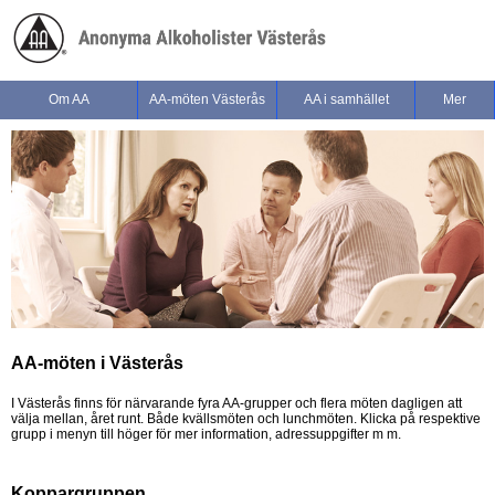
Om AA
AA-möten Västerås
AA i samhället
Mer
AA-möten i Västerås
I Västerås finns för närvarande fyra AA-grupper och flera möten dagligen att
välja mellan, året runt. Både kvällsmöten och lunchmöten. Klicka på respektive
grupp i menyn till höger för mer information, adressuppgifter m m.
Koppargruppen