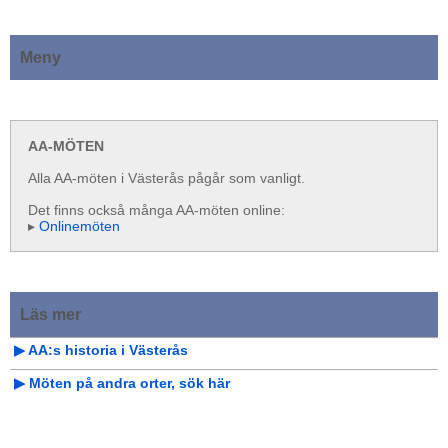
Meny
AA-MÖTEN
Alla AA-möten i Västerås pågår som vanligt.
Det finns också många AA-möten online:
▸
Onlinemöten
Läs mer
▶︎ AA:s historia i Västerås
▶︎ Möten på andra orter, sök här