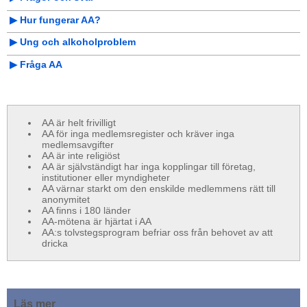
▶︎ Hur fungerar AA?
▶︎ Ung och alkoholproblem
▶︎ Fråga AA
AA är helt frivilligt
AA för inga medlemsregister och kräver inga
medlemsavgifter
AA är inte religiöst
AA är självständigt har inga kopplingar till företag,
institutioner eller myndigheter
AA värnar starkt om den enskilde medlemmens rätt till
anonymitet
AA finns i 180 länder
AA-mötena är hjärtat i AA
AA:s tolvstegsprogram befriar oss från behovet av att
dricka
Läs mer