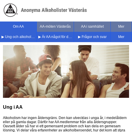
Om AA
AA-möten Västerås
AA i samhället
Mer
▶︎ Ung och alkoholproblem
▶︎ Är AA något för dig?
▶︎ Frågor och svar
Mer
Ung i AA
Alkoholism har ingen åldersgräns. Den kan utvecklas i unga år, i medelåldern
eller på gamla dagar. Därför har AA medlemmar från alla åldersgrupper.
Oavsett ålder så har vi ett gemensamt problem och kan dela en gemesam
lösning. Vi delar våra erfarenheter av alkoholberoendet, hur det kom att styra