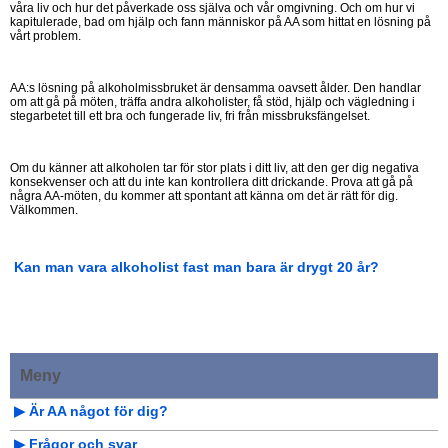
våra liv och hur det påverkade oss själva och vår omgivning. Och om hur vi
kapitulerade, bad om hjälp och fann människor på AA som hittat en lösning på
vårt problem.
AA:s lösning på alkoholmissbruket är densamma oavsett ålder. Den handlar
om att gå på möten, träffa andra alkoholister, få stöd, hjälp och vägledning i
stegarbetet till ett bra och fungerade liv, fri från missbruksfängelset.
Om du känner att alkoholen tar för stor plats i ditt liv, att den ger dig negativa
konsekvenser och att du inte kan kontrollera ditt drickande. Prova att gå på
några AA-möten, du kommer att spontant att känna om det är rätt för dig.
Välkommen.
Kan man vara alkoholist fast man bara är drygt 20 år?
Meny
▶︎ Är AA något för dig?
▶︎ Frågor och svar